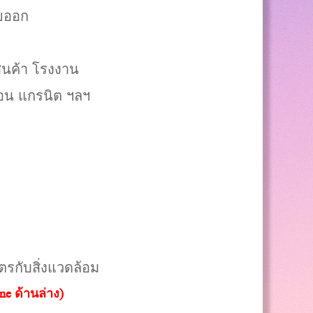
ายออก
ินค้า โรงงาน
อ่อน แกรนิต ฯลฯ
รกับสิ่งแวดล้อม
e ด้านล่าง)